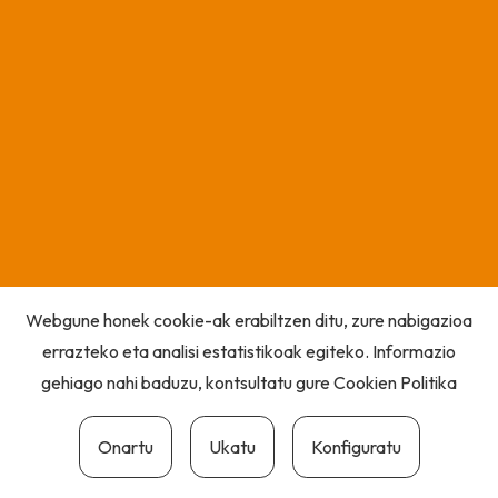
Webgune honek cookie-ak erabiltzen ditu, zure nabigazioa
errazteko eta analisi estatistikoak egiteko. Informazio
gehiago nahi baduzu, kontsultatu gure
Cookien Politika
Onartu
Ukatu
Konfiguratu