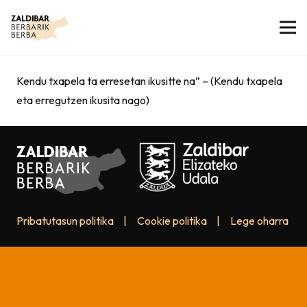
Kendu txapela ta erresetan ikusitte na” – (Kendu txapela
eta erregutzen ikusita nago)
Pribatutasun politika
|
Cookie politika
|
Lege oharra