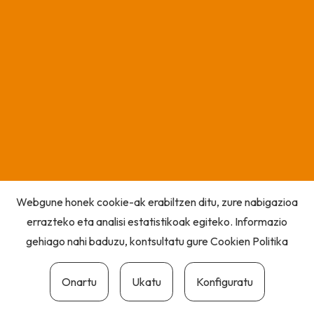
Webgune honek cookie-ak erabiltzen ditu, zure nabigazioa
errazteko eta analisi estatistikoak egiteko. Informazio
gehiago nahi baduzu, kontsultatu gure
Cookien Politika
Onartu
Ukatu
Konfiguratu