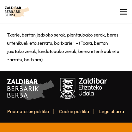
Txarie, bertan jadxoko serak, plantaubako serak, beres
urtenikuek eta serratu, ba txarie” – (Txara, bertan
jaiotako zerak, landatubako zerak, berez irtenikoak eta
zarratu, ba txara)
Pribatutasun politika
|
Cookie politika
|
Lege oharra