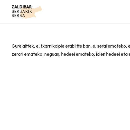
Gure aittek, e, txarri koipie erabiltte ban, e, serai emoteko,
zerari emateko, neguan, hedeei emateko, idien hedeei eta 