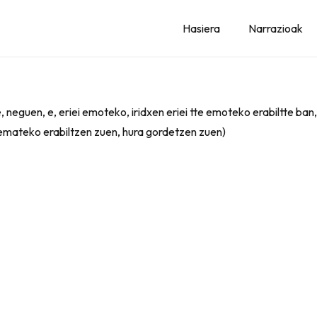
Hasiera
Narrazioak
 e, neguen, e, eriei emoteko, iridxen eriei tte emoteko erabiltte ba
emateko erabiltzen zuen, hura gordetzen zuen)