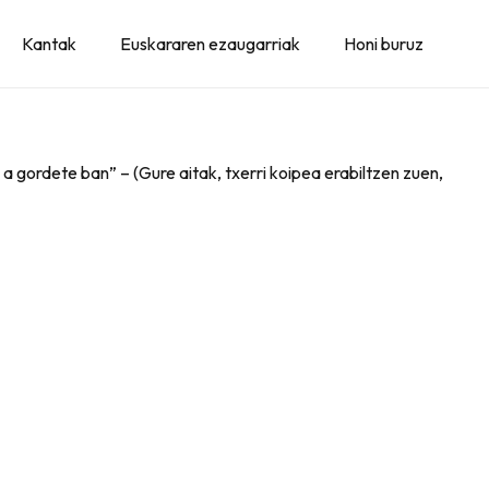
Kantak
Euskararen ezaugarriak
Honi buruz
n, a gordete ban” – (Gure aitak, txerri koipea erabiltzen zuen,