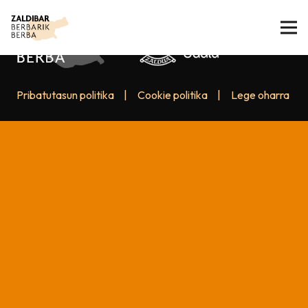
Pribatutasun politika
|
Cookie politika
|
Lege oharra