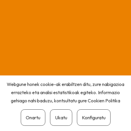
Webgune honek cookie-ak erabiltzen ditu, zure nabigazioa
errazteko eta analisi estatistikoak egiteko. Informazio
gehiago nahi baduzu, kontsultatu gure
Cookien Politika
Onartu
Ukatu
Konfiguratu