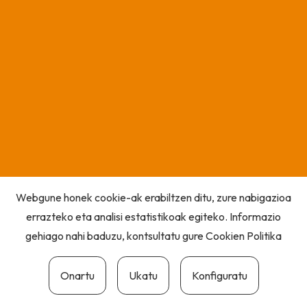
Webgune honek cookie-ak erabiltzen ditu, zure nabigazioa
errazteko eta analisi estatistikoak egiteko. Informazio
gehiago nahi baduzu, kontsultatu gure
Cookien Politika
Onartu
Ukatu
Konfiguratu