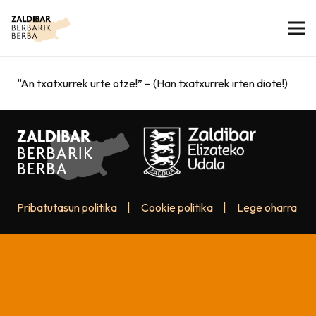
“An txatxurrek urte otze!” – (Han txatxurrek irten diote!)
Pribatutasun politika
|
Cookie politika
|
Lege oharra