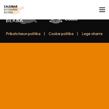
Pribatutasun politika
|
Cookie politika
|
Lege oharra