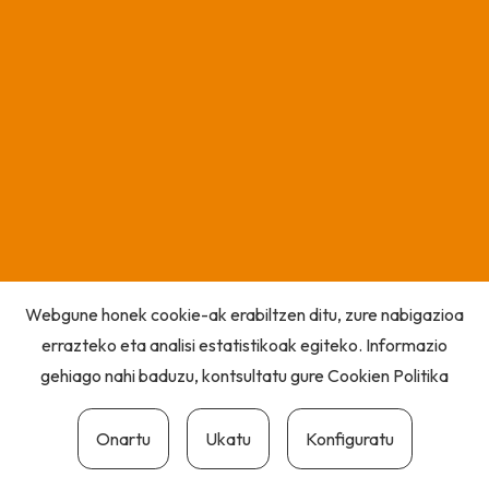
Webgune honek cookie-ak erabiltzen ditu, zure nabigazioa
errazteko eta analisi estatistikoak egiteko. Informazio
gehiago nahi baduzu, kontsultatu gure
Cookien Politika
Onartu
Ukatu
Konfiguratu