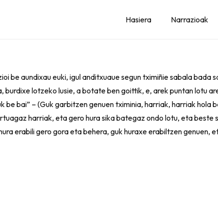
Hasiera
Narrazioak
tzioi be aundixau euki, igul anditxuaue segun tximiñie sabala bada 
 burdixe lotzeko lusie, a botate ben goittik, e, arek puntan lotu ar
k be bai” – (Guk garbitzen genuen tximinia, harriak, harriak hola
tuagaz harriak, eta gero hura sika bategaz ondo lotu, eta beste s
 hura erabili gero gora eta behera, guk huraxe erabiltzen genuen, e