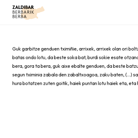
Guk garbitze genduen tximiñie, arrixek, arrixek olan ori bol
batas ondo lotu, da beste soka bat, burdi sokie esate otzana,
bera, gora ta bera, guk aixe ebalte genduen, da beste batzu
segun tximinia zabala den zabaltxoagoa, zaku baten, (…) sar
hura botatzen zuten goitik, haiek puntan lotu haiek eta, eta