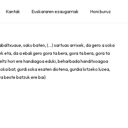
Kantak
Euskararen ezaugarriak
Honi buruz
sabaltxuaue, saku baten, (…) sartuas arrixek, da gero a soka
ek eta, da a ebali gero gora ta bera, gora ta bera, gora ta
 beltz hori ere handiagoa eduki, beharbada handitxoagoa
oka bat, gurdi soka esaten diotena, gurdia lotzeko luzea,
ta beste batzuk ere bai)