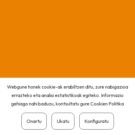
Webgune honek cookie-ak erabiltzen ditu, zure nabigazioa
errazteko eta analisi estatistikoak egiteko. Informazio
gehiago nahi baduzu, kontsultatu gure
Cookien Politika
Onartu
Ukatu
Konfiguratu