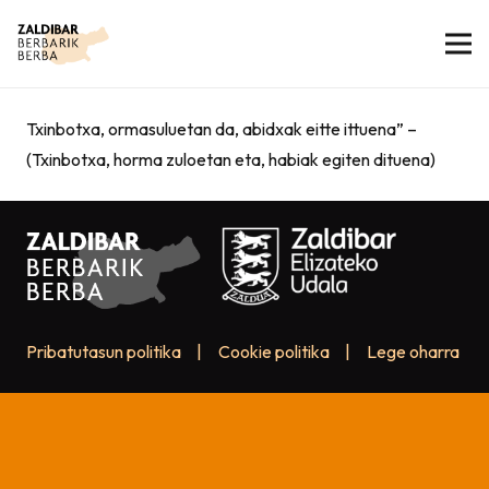
Txinbotxa, ormasuluetan da, abidxak eitte ittuena” –
(Txinbotxa, horma zuloetan eta, habiak egiten dituena)
Pribatutasun politika
|
Cookie politika
|
Lege oharra