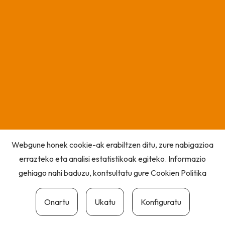
Webgune honek cookie-ak erabiltzen ditu, zure nabigazioa
errazteko eta analisi estatistikoak egiteko. Informazio
gehiago nahi baduzu, kontsultatu gure
Cookien Politika
Onartu
Ukatu
Konfiguratu