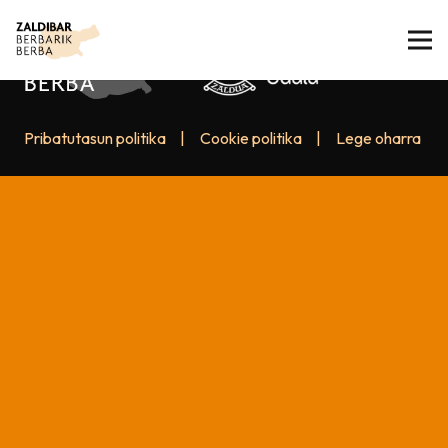
Pribatutasun politika
|
Cookie politika
|
Lege oharra