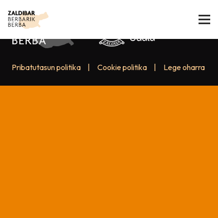
Pribatutasun politika
|
Cookie politika
|
Lege oharra