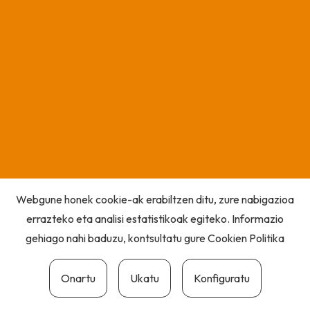
Webgune honek cookie-ak erabiltzen ditu, zure nabigazioa
errazteko eta analisi estatistikoak egiteko. Informazio
gehiago nahi baduzu, kontsultatu gure
Cookien Politika
Onartu
Ukatu
Konfiguratu