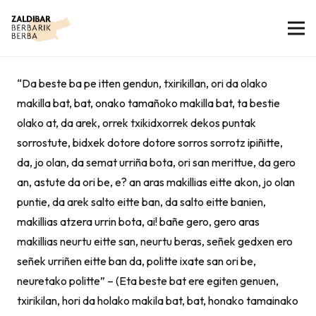
“Da beste ba pe itten gendun, txirikillan, ori da olako
makilla bat, bat, onako tamañoko makilla bat, ta bestie
olako at, da arek, orrek txikidxorrek dekos puntak
sorrostute, bidxek dotore dotore sorros sorrotz ipiñitte,
da, jo olan, da semat urriña bota, ori san merittue, da gero
an, astute da ori be, e? an aras makillias eitte akon, jo olan
puntie, da arek salto eitte ban, da salto eitte banien,
makillias atzera urrin bota, ai! bañe gero, gero aras
makillias neurtu eitte san, neurtu beras, señek gedxen ero
señek urriñen eitte ban da, politte ixate san ori be,
neuretako politte” – (Eta beste bat ere egiten genuen,
txirikilan, hori da holako makila bat, bat, honako tamainako