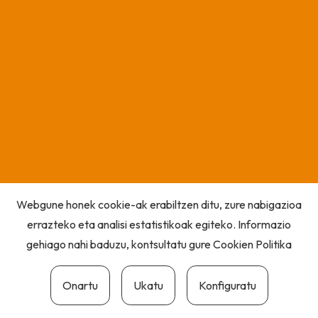
Webgune honek cookie-ak erabiltzen ditu, zure nabigazioa
errazteko eta analisi estatistikoak egiteko. Informazio
gehiago nahi baduzu, kontsultatu gure
Cookien Politika
Onartu
Ukatu
Konfiguratu