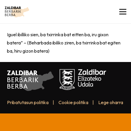
Iguel ibilliko sien, ba txirrinka bat eitten ba, iru gixon
batera” – (Beharbada ibiliko ziren, ba txirrinka bat egiten
ba, hiru gizon batera)
Pribatutasun politika
|
Cookie politika
|
Lege oharra