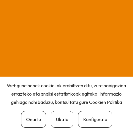
Webgune honek cookie-ak erabiltzen ditu, zure nabigazioa
errazteko eta analisi estatistikoak egiteko. Informazio
gehiago nahi baduzu, kontsultatu gure
Cookien Politika
Onartu
Ukatu
Konfiguratu