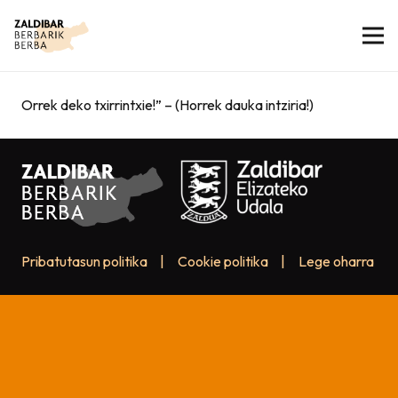
Orrek deko txirrintxie!” – (Horrek dauka intziria!)
Pribatutasun politika
|
Cookie politika
|
Lege oharra