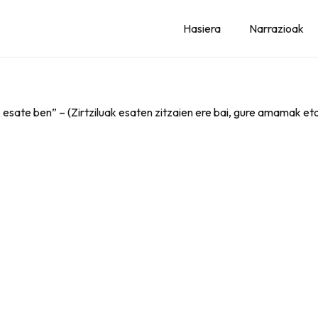
Hasiera
Narrazioak
k esate ben” – (Zirtziluak esaten zitzaien ere bai, gure amamak eta