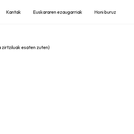
Kantak
Euskararen ezaugarriak
Honi buruz
 zirtziluak esaten zuten)