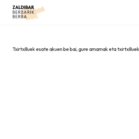
Txirtxilluek esate akuen be bai, gure amamak eta txirtxillue