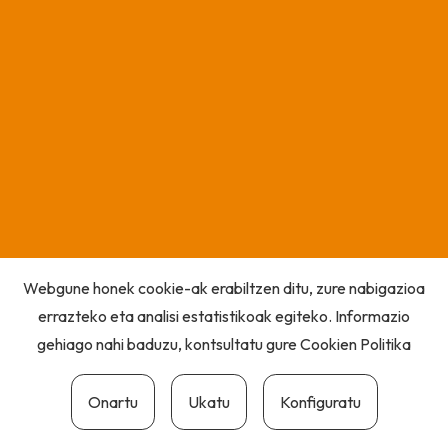
Webgune honek cookie-ak erabiltzen ditu, zure nabigazioa
errazteko eta analisi estatistikoak egiteko. Informazio
gehiago nahi baduzu, kontsultatu gure
Cookien Politika
Onartu
Ukatu
Konfiguratu