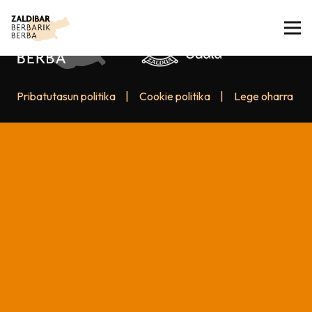
Pribatutasun politika
|
Cookie politika
|
Lege oharra