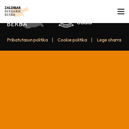
Pribatutasun politika
|
Cookie politika
|
Lege oharra