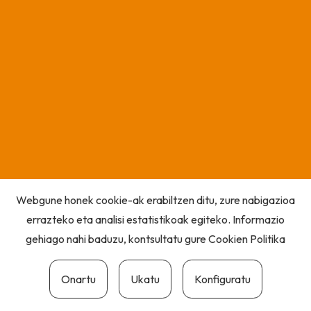
Webgune honek cookie-ak erabiltzen ditu, zure nabigazioa
errazteko eta analisi estatistikoak egiteko. Informazio
gehiago nahi baduzu, kontsultatu gure
Cookien Politika
Onartu
Ukatu
Konfiguratu