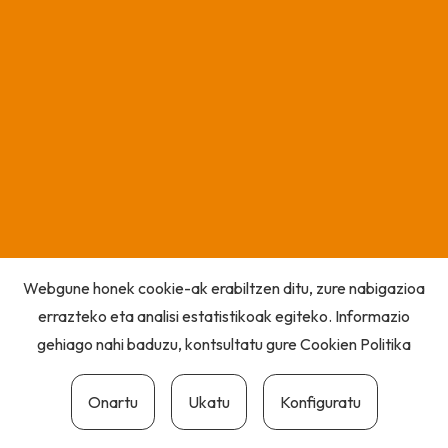
Webgune honek cookie-ak erabiltzen ditu, zure nabigazioa
errazteko eta analisi estatistikoak egiteko. Informazio
gehiago nahi baduzu, kontsultatu gure
Cookien Politika
Onartu
Ukatu
Konfiguratu