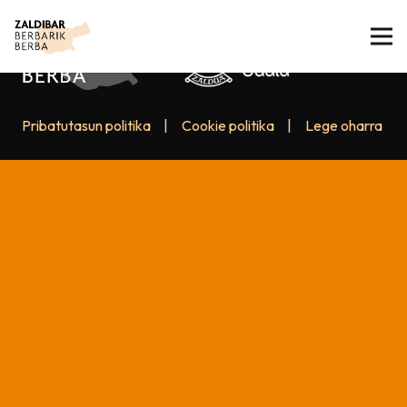
Pribatutasun politika
|
Cookie politika
|
Lege oharra