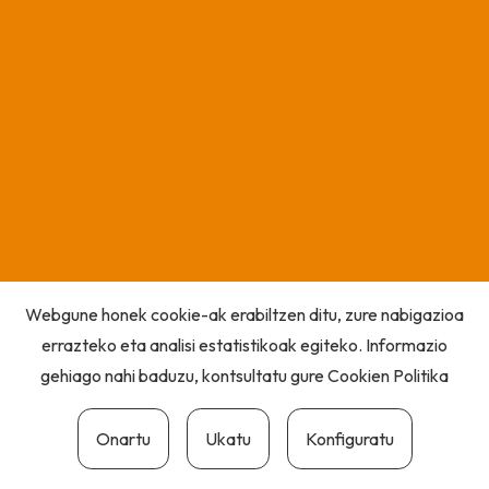
Webgune honek cookie-ak erabiltzen ditu, zure nabigazioa
errazteko eta analisi estatistikoak egiteko. Informazio
gehiago nahi baduzu, kontsultatu gure
Cookien Politika
Onartu
Ukatu
Konfiguratu