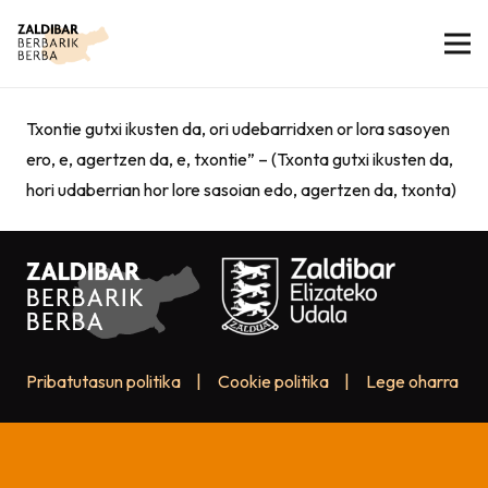
Txontie gutxi ikusten da, ori udebarridxen or lora sasoyen
ero, e, agertzen da, e, txontie” – (Txonta gutxi ikusten da,
hori udaberrian hor lore sasoian edo, agertzen da, txonta)
Pribatutasun politika
|
Cookie politika
|
Lege oharra