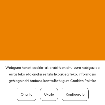
Webgune honek cookie-ak erabiltzen ditu, zure nabigazioa
errazteko eta analisi estatistikoak egiteko. Informazio
gehiago nahi baduzu, kontsultatu gure
Cookien Politika
Onartu
Ukatu
Konfiguratu