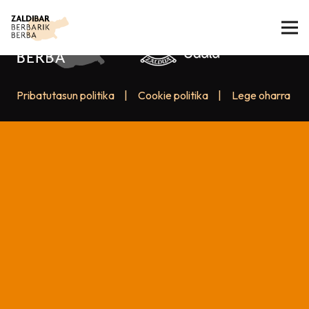
Pribatutasun politika
|
Cookie politika
|
Lege oharra