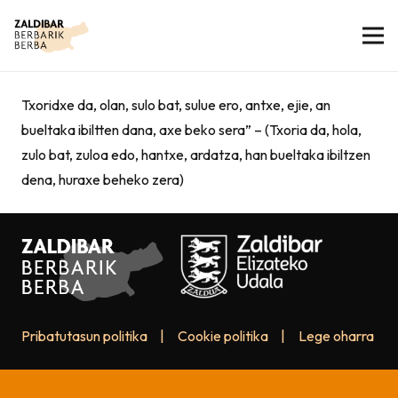
Txoridxe da, olan, sulo bat, sulue ero, antxe, ejie, an
bueltaka ibiltten dana, axe beko sera” – (Txoria da, hola,
zulo bat, zuloa edo, hantxe, ardatza, han bueltaka ibiltzen
dena, huraxe beheko zera)
Pribatutasun politika
|
Cookie politika
|
Lege oharra