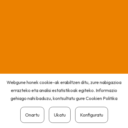
Webgune honek cookie-ak erabiltzen ditu, zure nabigazioa
errazteko eta analisi estatistikoak egiteko. Informazio
gehiago nahi baduzu, kontsultatu gure
Cookien Politika
Onartu
Ukatu
Konfiguratu