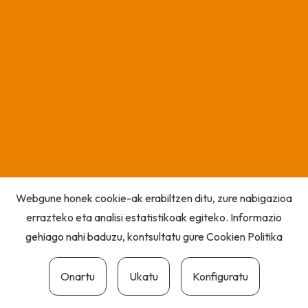
Webgune honek cookie-ak erabiltzen ditu, zure nabigazioa
errazteko eta analisi estatistikoak egiteko. Informazio
gehiago nahi baduzu, kontsultatu gure
Cookien Politika
Onartu
Ukatu
Konfiguratu