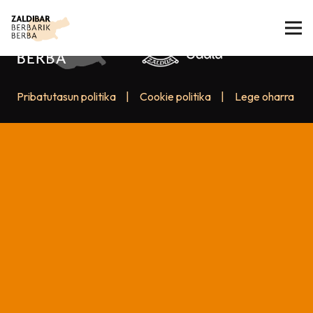
Pribatutasun politika
|
Cookie politika
|
Lege oharra