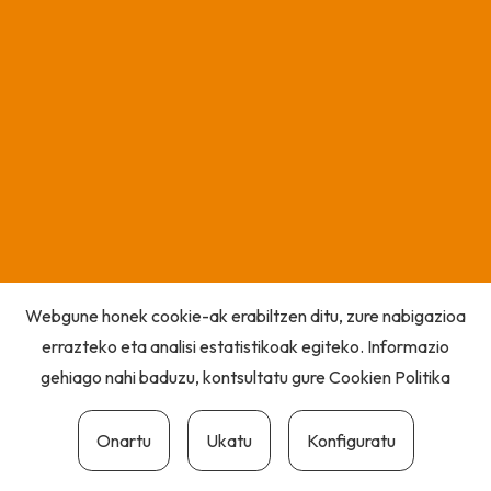
Webgune honek cookie-ak erabiltzen ditu, zure nabigazioa
errazteko eta analisi estatistikoak egiteko. Informazio
gehiago nahi baduzu, kontsultatu gure
Cookien Politika
Onartu
Ukatu
Konfiguratu