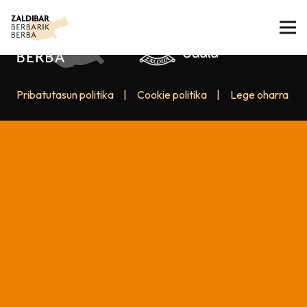
Pribatutasun politika
|
Cookie politika
|
Lege oharra