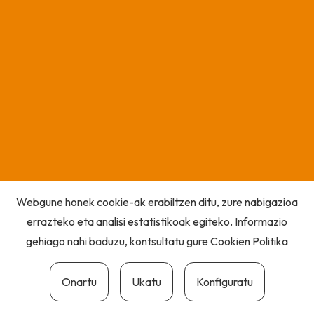
Webgune honek cookie-ak erabiltzen ditu, zure nabigazioa
errazteko eta analisi estatistikoak egiteko. Informazio
gehiago nahi baduzu, kontsultatu gure
Cookien Politika
Onartu
Ukatu
Konfiguratu