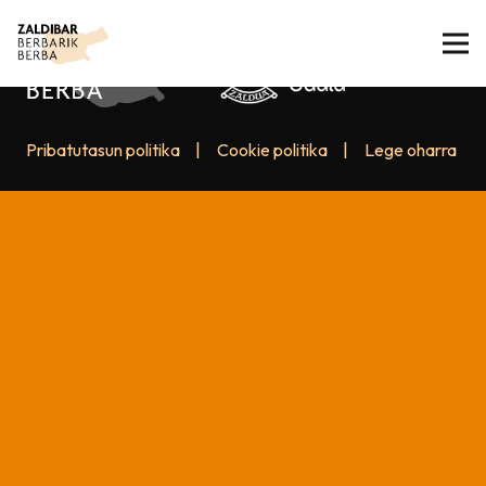
Pribatutasun politika
|
Cookie politika
|
Lege oharra