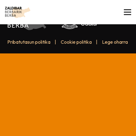
Pribatutasun politika
|
Cookie politika
|
Lege oharra