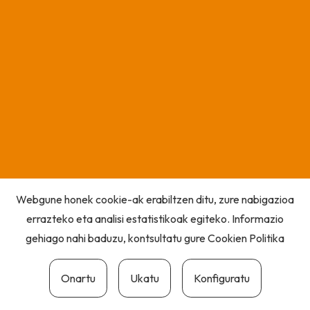
Webgune honek cookie-ak erabiltzen ditu, zure nabigazioa
errazteko eta analisi estatistikoak egiteko. Informazio
gehiago nahi baduzu, kontsultatu gure
Cookien Politika
Onartu
Ukatu
Konfiguratu