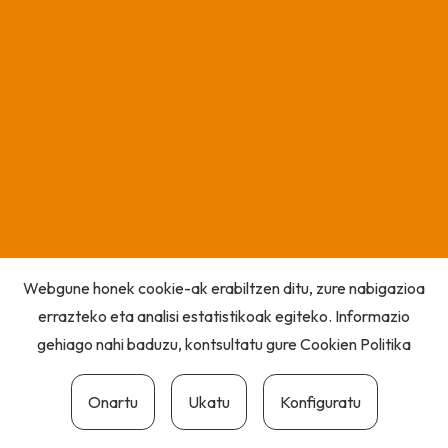
Webgune honek cookie-ak erabiltzen ditu, zure nabigazioa
errazteko eta analisi estatistikoak egiteko. Informazio
gehiago nahi baduzu, kontsultatu gure
Cookien Politika
Onartu
Ukatu
Konfiguratu