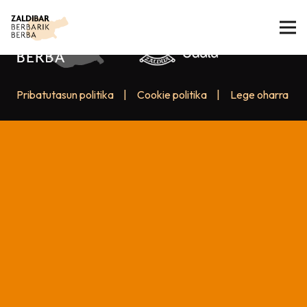
Pribatutasun politika
|
Cookie politika
|
Lege oharra