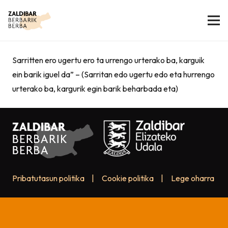
Sarritten ero ugertu ero ta urrengo urterako ba, karguik
ein barik iguel da” – (Sarritan edo ugertu edo eta hurrengo
urterako ba, kargurik egin barik beharbada eta)
Pribatutasun politika
|
Cookie politika
|
Lege oharra