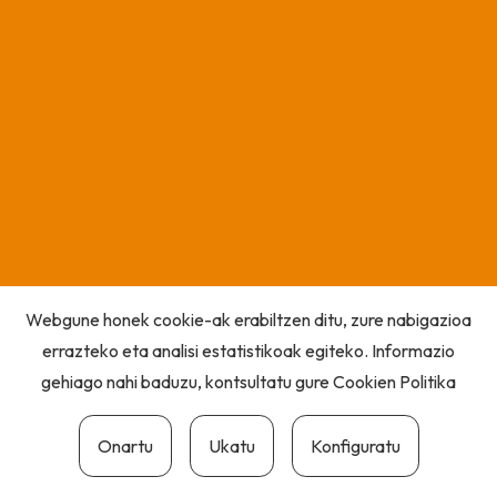
Webgune honek cookie-ak erabiltzen ditu, zure nabigazioa
errazteko eta analisi estatistikoak egiteko. Informazio
gehiago nahi baduzu, kontsultatu gure
Cookien Politika
Onartu
Ukatu
Konfiguratu