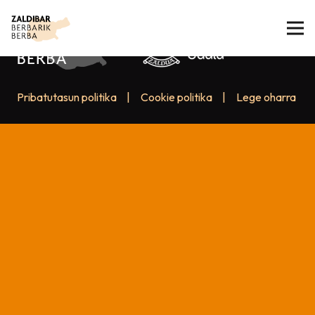
Pribatutasun politika
|
Cookie politika
|
Lege oharra