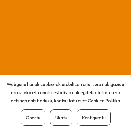
Webgune honek cookie-ak erabiltzen ditu, zure nabigazioa
errazteko eta analisi estatistikoak egiteko. Informazio
gehiago nahi baduzu, kontsultatu gure
Cookien Politika
Onartu
Ukatu
Konfiguratu