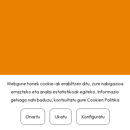
Webgune honek cookie-ak erabiltzen ditu, zure nabigazioa
errazteko eta analisi estatistikoak egiteko. Informazio
gehiago nahi baduzu, kontsultatu gure
Cookien Politika
Onartu
Ukatu
Konfiguratu