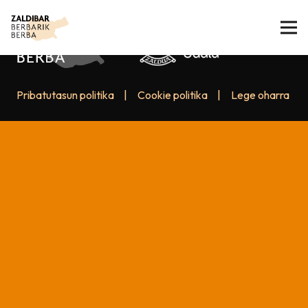
Pribatutasun politika
|
Cookie politika
|
Lege oharra