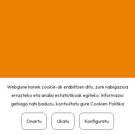
Webgune honek cookie-ak erabiltzen ditu, zure nabigazioa
errazteko eta analisi estatistikoak egiteko. Informazio
gehiago nahi baduzu, kontsultatu gure
Cookien Politika
Onartu
Ukatu
Konfiguratu