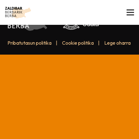
Pribatutasun politika
|
Cookie politika
|
Lege oharra