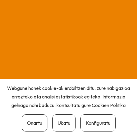
Webgune honek cookie-ak erabiltzen ditu, zure nabigazioa
errazteko eta analisi estatistikoak egiteko. Informazio
gehiago nahi baduzu, kontsultatu gure
Cookien Politika
Onartu
Ukatu
Konfiguratu