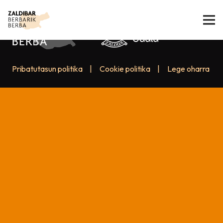
Pribatutasun politika
|
Cookie politika
|
Lege oharra