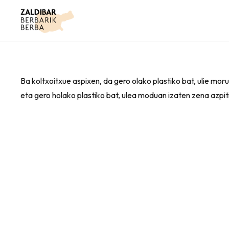
Ba koltxoitxue aspixen, da gero olako plastiko bat, ulie moru
eta gero holako plastiko bat, ulea moduan izaten zena azpit