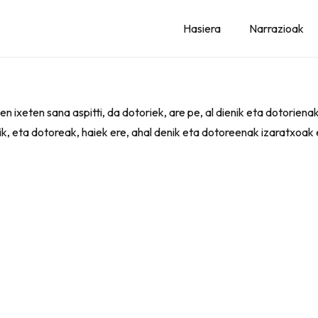
Hasiera
Narrazioak
en ixeten sana aspitti, da dotoriek, are pe, al dienik eta dotorien
ik, eta dotoreak, haiek ere, ahal denik eta dotoreenak izaratxoak