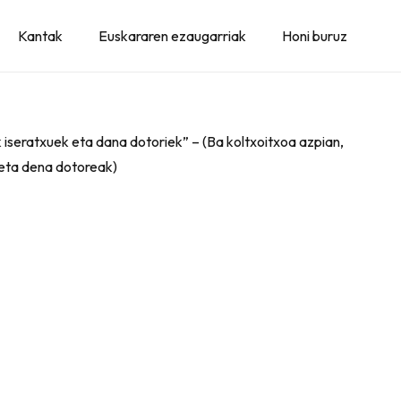
Kantak
Euskararen ezaugarriak
Honi buruz
ak iseratxuek eta dana dotoriek” – (Ba koltxoitxoa azpian,
 eta dena dotoreak)