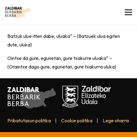
Batzuk ulue itten dabe, uluaka” – (Batzuek ulua egiten
dute, uluka)
Ointxe da gure, egunetan, gure txakurre uluaka” –
(Oraintxe dago gure, egunetan, gure txakurra uluka)
Pribatutasun politika
|
Cookie politika
|
Lege oharra