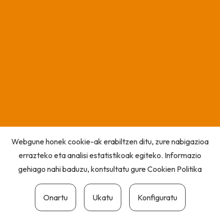
Webgune honek cookie-ak erabiltzen ditu, zure nabigazioa
errazteko eta analisi estatistikoak egiteko. Informazio
gehiago nahi baduzu, kontsultatu gure
Cookien Politika
Onartu
Ukatu
Konfiguratu