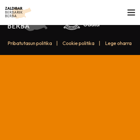
Pribatutasun politika
|
Cookie politika
|
Lege oharra