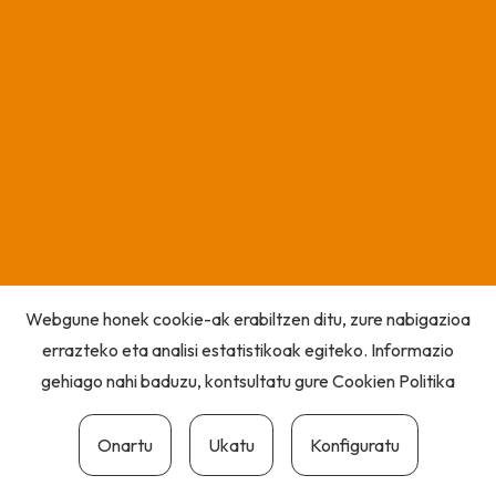
Webgune honek cookie-ak erabiltzen ditu, zure nabigazioa
errazteko eta analisi estatistikoak egiteko. Informazio
gehiago nahi baduzu, kontsultatu gure
Cookien Politika
Onartu
Ukatu
Konfiguratu