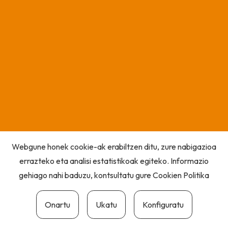
Webgune honek cookie-ak erabiltzen ditu, zure nabigazioa
errazteko eta analisi estatistikoak egiteko. Informazio
gehiago nahi baduzu, kontsultatu gure
Cookien Politika
Onartu
Ukatu
Konfiguratu