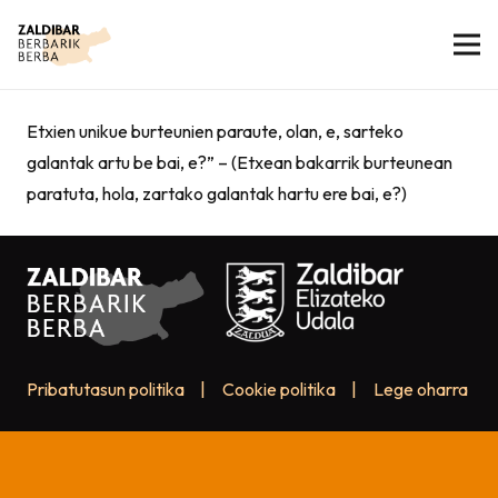
Etxien unikue burteunien paraute, olan, e, sarteko
galantak artu be bai, e?” – (Etxean bakarrik burteunean
paratuta, hola, zartako galantak hartu ere bai, e?)
Pribatutasun politika
|
Cookie politika
|
Lege oharra