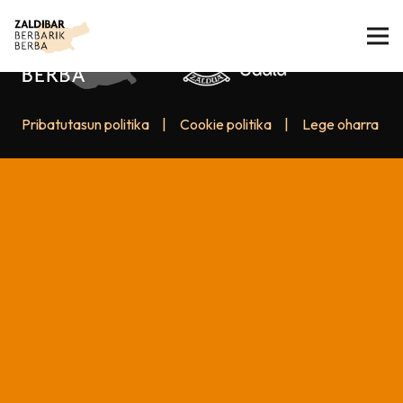
Pribatutasun politika
|
Cookie politika
|
Lege oharra