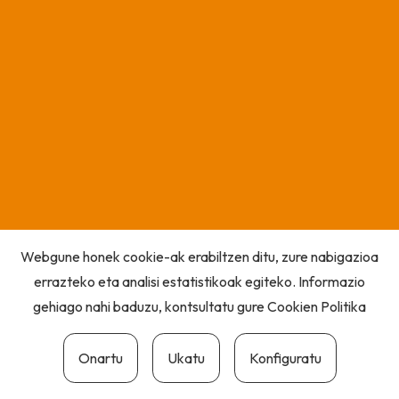
Webgune honek cookie-ak erabiltzen ditu, zure nabigazioa
errazteko eta analisi estatistikoak egiteko. Informazio
gehiago nahi baduzu, kontsultatu gure
Cookien Politika
Onartu
Ukatu
Konfiguratu