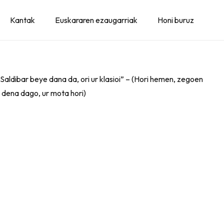
Kantak
Euskararen ezaugarriak
Honi buruz
aldibar beye dana da, ori ur klasioi” – (Hori hemen, zegoen
dena dago, ur mota hori)