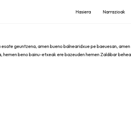
Hasiera
Narrazioak
tza esate geuntzena, amen bueno balnearidxue pe baeuesan, amen S
ona, hemen beno bainu-etxeak ere bazeuden hemen Zaldibar behea 