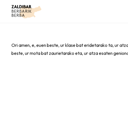
Ori amen, e, euen beste, ur klase bat eridetarako ta, ur a
beste, ur mota bat zaurietarako eta, ur atza esaten geni