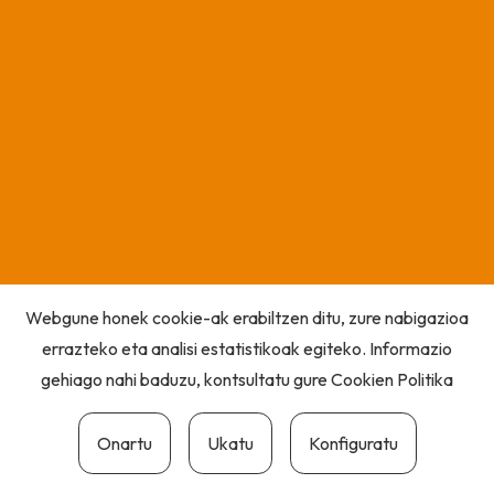
Webgune honek cookie-ak erabiltzen ditu, zure nabigazioa
errazteko eta analisi estatistikoak egiteko. Informazio
gehiago nahi baduzu, kontsultatu gure
Cookien Politika
Onartu
Ukatu
Konfiguratu