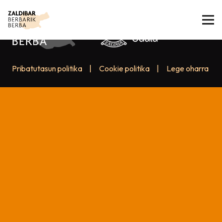
Pribatutasun politika
|
Cookie politika
|
Lege oharra