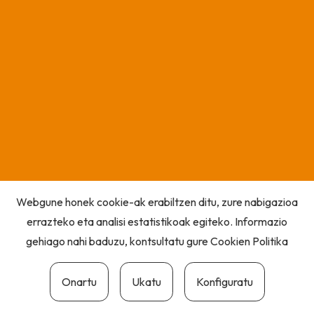
Webgune honek cookie-ak erabiltzen ditu, zure nabigazioa
errazteko eta analisi estatistikoak egiteko. Informazio
gehiago nahi baduzu, kontsultatu gure
Cookien Politika
Onartu
Ukatu
Konfiguratu