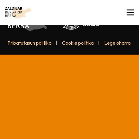
Pribatutasun politika
|
Cookie politika
|
Lege oharra