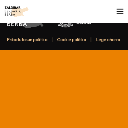
Pribatutasun politika
|
Cookie politika
|
Lege oharra