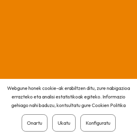
Webgune honek cookie-ak erabiltzen ditu, zure nabigazioa
errazteko eta analisi estatistikoak egiteko. Informazio
gehiago nahi baduzu, kontsultatu gure
Cookien Politika
Onartu
Ukatu
Konfiguratu