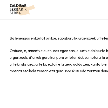
Ba lenengos entzutot ointxe, sapaburutik urgerixuek urtete
Orduen, e, amentxe euen, nos egon san, e, untxe dala urte bi
urgerixuek, d´orrek gero kanpora urteten dabe, motara ta ol
urte bi ala igez, urte bi, ezta? eta gero galdu zen, kantatu
motara eta hola zerean eta gero, inor ikusi edo zertzen den