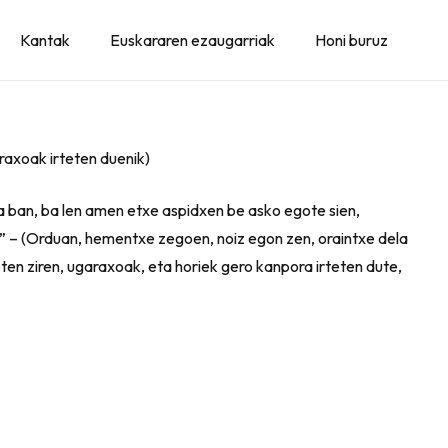
Kantak
Euskararen ezaugarriak
Honi buruz
raxoak irteten duenik)
ta ban, ba len amen etxe aspidxen be asko egote sien,
to” – (Orduan, hementxe zegoen, noiz egon zen, oraintxe dela
oten ziren, ugaraxoak, eta horiek gero kanpora irteten dute,