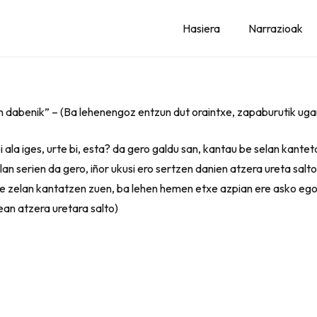
Hasiera
Narrazioak
n dabenik” – (Ba lehenengoz entzun dut oraintxe, zapaburutik uga
 ala iges, urte bi, esta? da gero galdu san, kantau be selan kante
an serien da gero, iñor ukusi ero sertzen danien atzera ureta sal
 ere zelan kantatzen zuen, ba lehen hemen etxe azpian ere asko eg
ean atzera uretara salto)