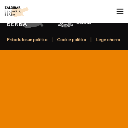
Pribatutasun politika
|
Cookie politika
|
Lege oharra