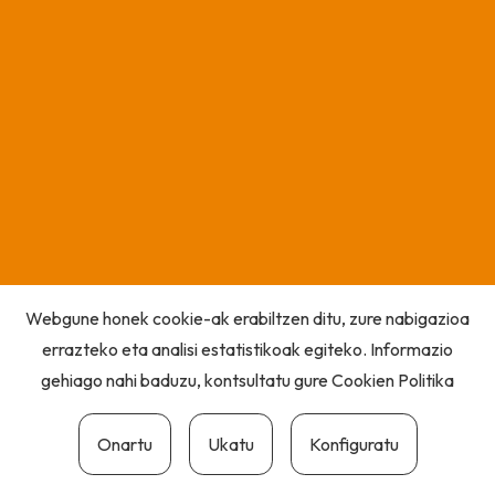
Webgune honek cookie-ak erabiltzen ditu, zure nabigazioa
errazteko eta analisi estatistikoak egiteko. Informazio
gehiago nahi baduzu, kontsultatu gure
Cookien Politika
Onartu
Ukatu
Konfiguratu