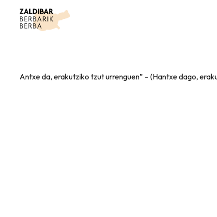
Antxe da, erakutziko tzut urrenguen” – (Hantxe dago, eraku