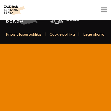
Pribatutasun politika
|
Cookie politika
|
Lege oharra