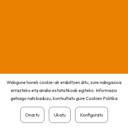
Webgune honek cookie-ak erabiltzen ditu, zure nabigazioa
errazteko eta analisi estatistikoak egiteko. Informazio
gehiago nahi baduzu, kontsultatu gure
Cookien Politika
Onartu
Ukatu
Konfiguratu