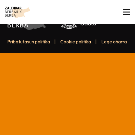
Pribatutasun politika
|
Cookie politika
|
Lege oharra