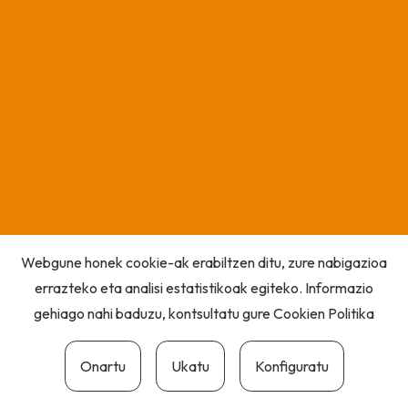
Webgune honek cookie-ak erabiltzen ditu, zure nabigazioa
errazteko eta analisi estatistikoak egiteko. Informazio
gehiago nahi baduzu, kontsultatu gure
Cookien Politika
Onartu
Ukatu
Konfiguratu