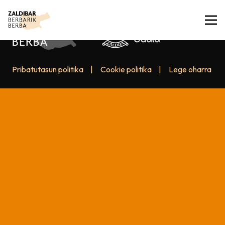
Pribatutasun politika
|
Cookie politika
|
Lege oharra