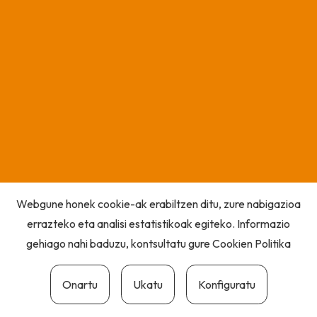
Webgune honek cookie-ak erabiltzen ditu, zure nabigazioa
errazteko eta analisi estatistikoak egiteko. Informazio
gehiago nahi baduzu, kontsultatu gure
Cookien Politika
Onartu
Ukatu
Konfiguratu