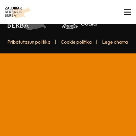
Pribatutasun politika
|
Cookie politika
|
Lege oharra