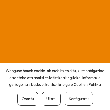
Webgune honek cookie-ak erabiltzen ditu, zure nabigazioa
errazteko eta analisi estatistikoak egiteko. Informazio
gehiago nahi baduzu, kontsultatu gure
Cookien Politika
Onartu
Ukatu
Konfiguratu