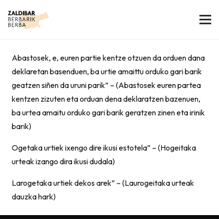
Abastosek, e, euren partie kentze otzuen da orduen dana
deklaretan basenduen, ba urtie amaittu orduko gari barik
geatzen siñen da uruni parik” – (Abastosek euren partea
kentzen zizuten eta orduan dena deklaratzen bazenuen,
ba urtea amaitu orduko gari barik geratzen zinen eta irinik
barik)
Ogetaka urtiek ixengo dire ikusi estotela” – (Hogeitaka
urteak izango dira ikusi dudala)
Larogetaka urtiek dekos arek” – (Laurogeitaka urteak
dauzka hark)