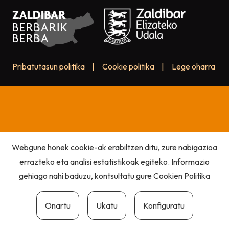
Pribatutasun politika
|
Cookie politika
|
Lege oharra
Webgune honek cookie-ak erabiltzen ditu, zure nabigazioa
errazteko eta analisi estatistikoak egiteko. Informazio
gehiago nahi baduzu, kontsultatu gure
Cookien Politika
Onartu
Ukatu
Konfiguratu