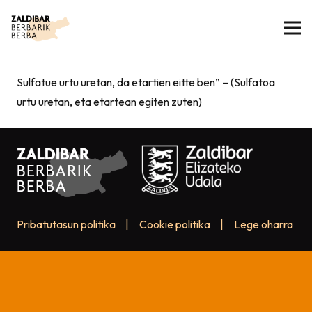
Sulfatue urtu uretan, da etartien eitte ben” – (Sulfatoa
urtu uretan, eta etartean egiten zuten)
Pribatutasun politika
|
Cookie politika
|
Lege oharra