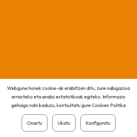
Webgune honek cookie-ak erabiltzen ditu, zure nabigazioa
errazteko eta analisi estatistikoak egiteko. Informazio
gehiago nahi baduzu, kontsultatu gure
Cookien Politika
Onartu
Ukatu
Konfiguratu