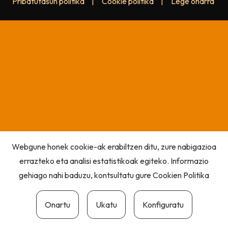
Pribatutasun politika
|
Cookie politika
|
Lege oharra
Webgune honek cookie-ak erabiltzen ditu, zure nabigazioa
errazteko eta analisi estatistikoak egiteko. Informazio
gehiago nahi baduzu, kontsultatu gure
Cookien Politika
Onartu
Ukatu
Konfiguratu