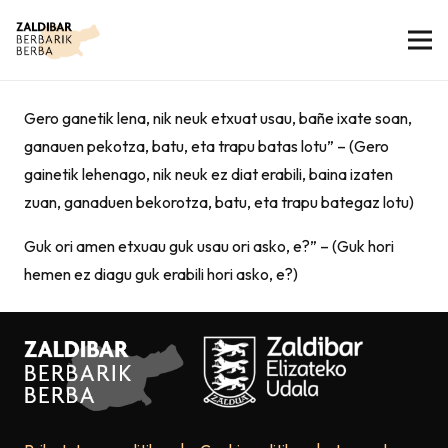
Gero ganetik lena, nik neuk etxuat usau, bañe ixate soan,
ganauen pekotza, batu, eta trapu batas lotu” – (Gero
gainetik lehenago, nik neuk ez diat erabili, baina izaten
zuan, ganaduen bekorotza, batu, eta trapu bategaz lotu)
Guk ori amen etxuau guk usau ori asko, e?” – (Guk hori
hemen ez diagu guk erabili hori asko, e?)