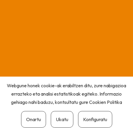
Webgune honek cookie-ak erabiltzen ditu, zure nabigazioa
errazteko eta analisi estatistikoak egiteko. Informazio
gehiago nahi baduzu, kontsultatu gure
Cookien Politika
Onartu
Ukatu
Konfiguratu