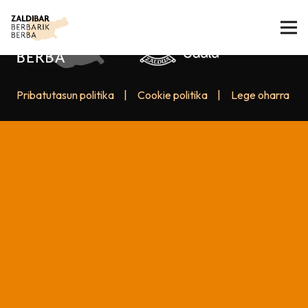
Pribatutasun politika
|
Cookie politika
|
Lege oharra